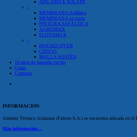
AISLAMAX SOLAPE
–
MEMBRANA Asfáltica
MEMBRANA en pasta
PINTURA ASFÁLTICA
AGROMAX
FLOTAMAX
–
HOUSECOVER
CINTAS
MALLA SOSTÉN
10 años de garantía escrita
Guías
Contacto
search
INFORMACIÓN
Aislante Térmico Aislamax (Faterm S.A.) se encuentra ubicada en el Pa
Más información…