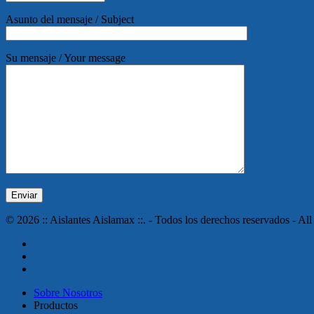
Asunto del mensaje / Subject
Su mensaje / Your message
© 2026 :: Aislantes Aislamax ::. - Todos los derechos reservados - All
twitter
facebook
instagram
Close
Sobre Nosotros
Menu
Productos