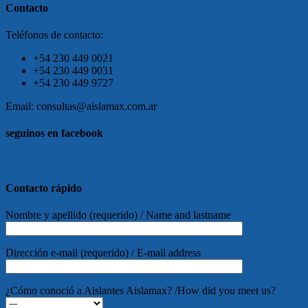
Contacto
Teléfonos de contacto:
+54 230 449 0021
+54 230 449 0031
+54 230 449 9727
Email: consultas@aislamax.com.ar
seguinos en facebook
friv
Contacto rápido
Nombre y apellido (requerido) / Name and lastname
Dirección e-mail (requerido) / E-mail address
¿Cómo conoció a Aislantes Aislamax? /How did you meet us?