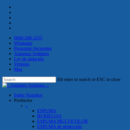
Skip
twitter
to
facebook
main
linkedin
content
youtube
instagram
0800-268-3255
Whatsapp
Preguntas frecuentes
Aislamax Solidario
Ley de aislación
Ventajas
Max
Hit enter to search or ESC to close
Close
Search
search
Menu
Sobre Nosotros
Productos
–
ESPUMA
BURBUJAS
ESPUMA MULTICOLOR
ESPUMA de protección