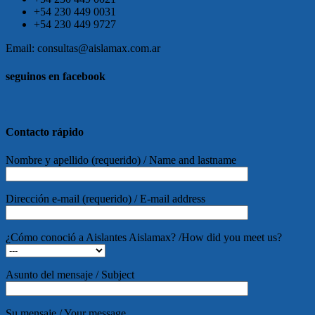
+54 230 449 0031
+54 230 449 9727
Email: consultas@aislamax.com.ar
seguinos en facebook
friv
Contacto rápido
Nombre y apellido (requerido) / Name and lastname
Dirección e-mail (requerido) / E-mail address
¿Cómo conoció a Aislantes Aislamax? /How did you meet us?
Asunto del mensaje / Subject
Su mensaje / Your message