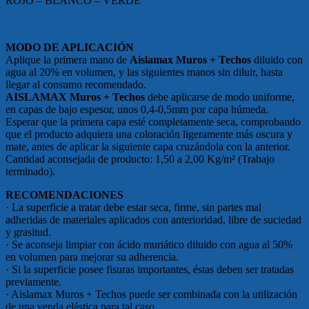
ROJO – BLANCO – VERDE
MODO DE APLICACIÓN
Aplique la primera mano de
Aislamax Muros + Techos
diluido con
agua al 20% en volumen, y las siguientes manos sin diluir, hasta
llegar al consumo recomendado.
AISLAMAX Muros + Techos
debe aplicarse de modo uniforme,
en capas de bajo espesor, unos 0,4-0,5mm por capa húmeda.
Esperar que la primera capa esté completamente seca, comprobando
que el producto adquiera una coloración ligeramente más oscura y
mate, antes de aplicar la siguiente capa cruzándola con la anterior.
Cantidad aconsejada de producto: 1,50 a 2,00 Kg/m² (Trabajo
terminado).
RECOMENDACIONES
· La superficie a tratar debe estar seca, firme, sin partes mal
adheridas de materiales aplicados con anterioridad, libre de suciedad
y grasitud.
· Se aconseja limpiar con ácido muriático diluido con agua al 50%
en volumen para mejorar su adherencia.
· Si la superficie posee fisuras importantes, éstas deben ser tratadas
previamente.
· Aislamax Muros + Techos puede ser combinada con la utilización
de una venda elástica para tal caso.