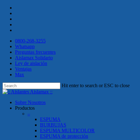
Skip
twitter
to
facebook
main
linkedin
content
youtube
instagram
0800-268-3255
Whatsapp
Preguntas frecuentes
Aislamax Solidario
Ley de aislación
Ventajas
Max
Hit enter to search or ESC to close
Close
Search
search
Menu
Sobre Nosotros
Productos
–
ESPUMA
BURBUJAS
ESPUMA MULTICOLOR
ESPUMA de protección