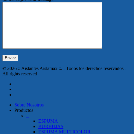
© 2026 :: Aislantes Aislamax ::. - Todos los derechos reservados -
All rights reserved
twitter
facebook
instagram
Close
Sobre Nosotros
Menu
Productos
–
ESPUMA
BURBUJAS
ESPUMA MULTICOLOR