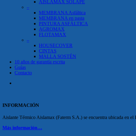
AISLAMAX SOLAPE
–
MEMBRANA Asfáltica
MEMBRANA en pasta
PINTURA ASFÁLTICA
AGROMAX
FLOTAMAX
–
HOUSECOVER
CINTAS
MALLA SOSTÉN
10 años de garantía escrita
Guías
Contacto
search
INFORMACIÓN
Aislante Térmico Aislamax (Faterm S.A.) se encuentra ubicada en el Pa
Más información…