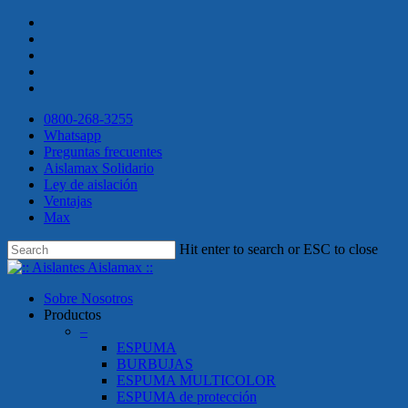
Skip
twitter
to
facebook
main
linkedin
content
youtube
instagram
0800-268-3255
Whatsapp
Preguntas frecuentes
Aislamax Solidario
Ley de aislación
Ventajas
Max
Hit enter to search or ESC to close
Close
Search
search
Menu
Sobre Nosotros
Productos
–
ESPUMA
BURBUJAS
ESPUMA MULTICOLOR
ESPUMA de protección