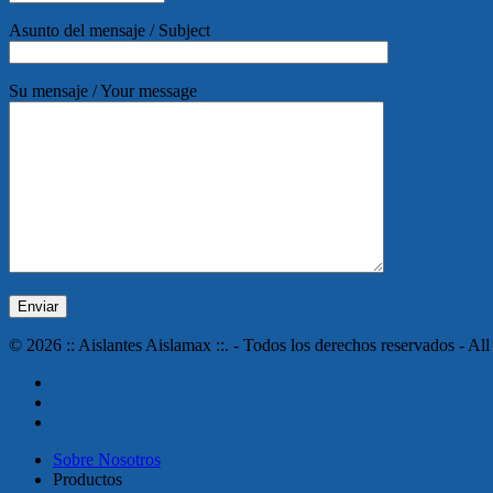
Asunto del mensaje / Subject
Su mensaje / Your message
© 2026 :: Aislantes Aislamax ::. - Todos los derechos reservados - All
twitter
facebook
instagram
Close
Sobre Nosotros
Menu
Productos