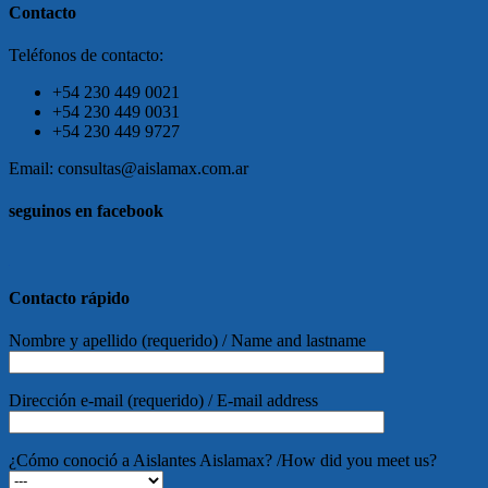
Contacto
Teléfonos de contacto:
+54 230 449 0021
+54 230 449 0031
+54 230 449 9727
Email: consultas@aislamax.com.ar
seguinos en facebook
friv
Contacto rápido
Nombre y apellido (requerido) / Name and lastname
Dirección e-mail (requerido) / E-mail address
¿Cómo conoció a Aislantes Aislamax? /How did you meet us?