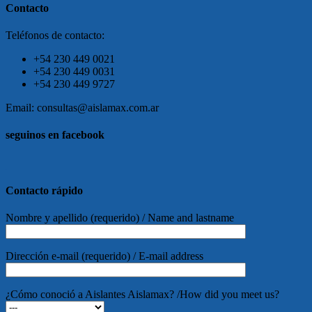
Contacto
Teléfonos de contacto:
+54 230 449 0021
+54 230 449 0031
+54 230 449 9727
Email: consultas@aislamax.com.ar
seguinos en facebook
friv
Contacto rápido
Nombre y apellido (requerido) / Name and lastname
Dirección e-mail (requerido) / E-mail address
¿Cómo conoció a Aislantes Aislamax? /How did you meet us?