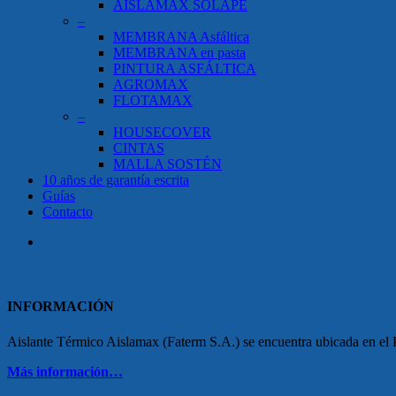
AISLAMAX SOLAPE
–
MEMBRANA Asfáltica
MEMBRANA en pasta
PINTURA ASFÁLTICA
AGROMAX
FLOTAMAX
–
HOUSECOVER
CINTAS
MALLA SOSTÉN
10 años de garantía escrita
Guías
Contacto
search
INFORMACIÓN
Aislante Térmico Aislamax (Faterm S.A.) se encuentra ubicada en el Pa
Más información…