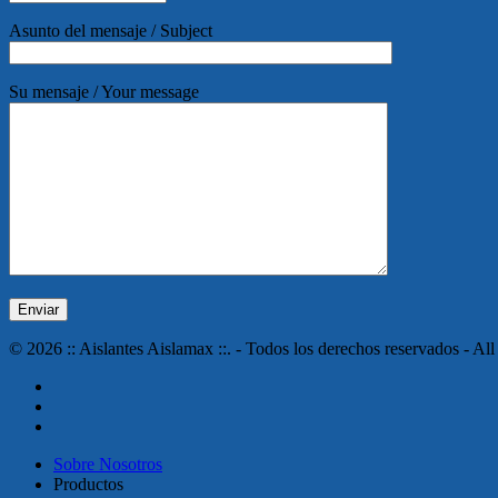
Asunto del mensaje / Subject
Su mensaje / Your message
© 2026 :: Aislantes Aislamax ::. - Todos los derechos reservados - All
twitter
facebook
instagram
Close
Sobre Nosotros
Menu
Productos