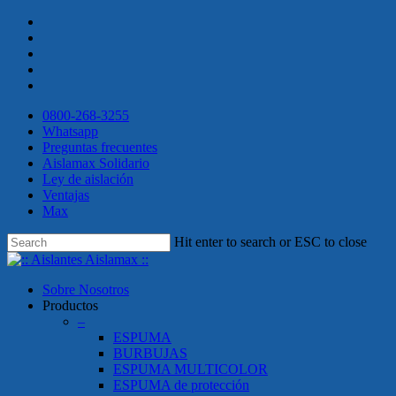
Skip
twitter
to
facebook
main
linkedin
content
youtube
instagram
0800-268-3255
Whatsapp
Preguntas frecuentes
Aislamax Solidario
Ley de aislación
Ventajas
Max
Hit enter to search or ESC to close
Close
Search
search
Menu
Sobre Nosotros
Productos
–
ESPUMA
BURBUJAS
ESPUMA MULTICOLOR
ESPUMA de protección