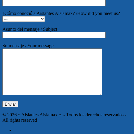
¿Cómo conoció a Aislantes Aislamax? /How did you meet us?
Asunto del mensaje / Subject
Su mensaje / Your message
© 2026 :: Aislantes Aislamax ::. - Todos los derechos reservados -
All rights reserved
twitter