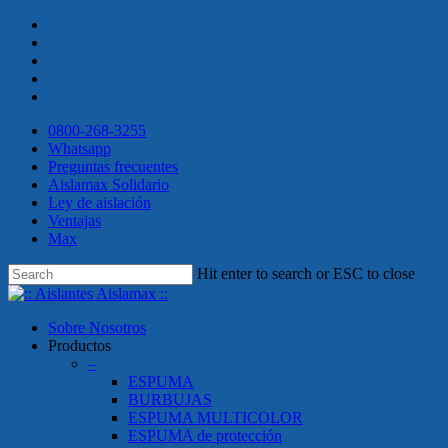
Skip
twitter
to
facebook
main
linkedin
content
youtube
instagram
0800-268-3255
Whatsapp
Preguntas frecuentes
Aislamax Solidario
Ley de aislación
Ventajas
Max
Hit enter to search or ESC to close
Close
Search
search
Menu
Sobre Nosotros
Productos
–
ESPUMA
BURBUJAS
ESPUMA MULTICOLOR
ESPUMA de protección