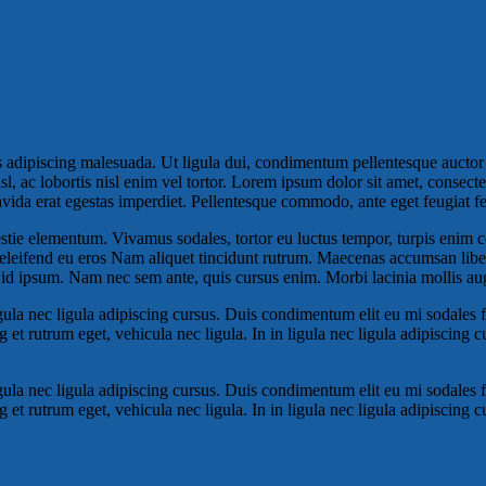
 adipiscing malesuada. Ut ligula dui, condimentum pellentesque auctor at
l, ac lobortis nisl enim vel tortor. Lorem ipsum dolor sit amet, consecte
ida erat egestas imperdiet. Pellentesque commodo, ante eget feugiat feugi
tie elementum. Vivamus sodales, tortor eu luctus tempor, turpis enim 
. eleifend eu eros Nam aliquet tincidunt rutrum. Maecenas accumsan lib
id ipsum. Nam nec sem ante, quis cursus enim. Morbi lacinia mollis aug
igula nec ligula adipiscing cursus. Duis condimentum elit eu mi sodales fac
ng et rutrum eget, vehicula nec ligula. In in ligula nec ligula adipiscing
igula nec ligula adipiscing cursus. Duis condimentum elit eu mi sodales fac
ng et rutrum eget, vehicula nec ligula. In in ligula nec ligula adipiscing