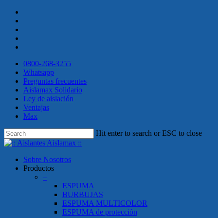
Skip
twitter
to
facebook
main
linkedin
content
youtube
instagram
0800-268-3255
Whatsapp
Preguntas frecuentes
Aislamax Solidario
Ley de aislación
Ventajas
Max
Hit enter to search or ESC to close
Close
Search
search
Menu
Sobre Nosotros
Productos
–
ESPUMA
BURBUJAS
ESPUMA MULTICOLOR
ESPUMA de protección