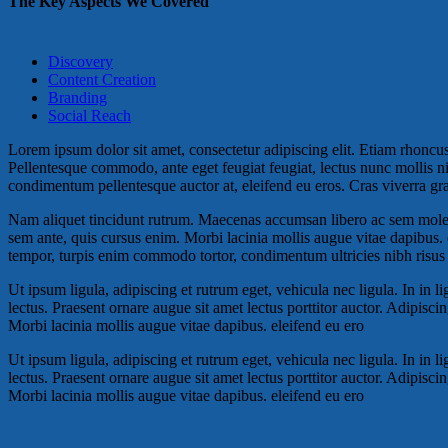
The Key Aspects We Covered
Discovery
Content Creation
Branding
Social Reach
Lorem ipsum dolor sit amet, consectetur adipiscing elit. Etiam rhoncus
Pellentesque commodo, ante eget feugiat feugiat, lectus nunc mollis nis
condimentum pellentesque auctor at, eleifend eu eros. Cras viverra grav
Nam aliquet tincidunt rutrum. Maecenas accumsan libero ac sem moles
sem ante, quis cursus enim. Morbi lacinia mollis augue vitae dapibus
tempor, turpis enim commodo tortor, condimentum ultricies nibh risus 
Ut ipsum ligula, adipiscing et rutrum eget, vehicula nec ligula. In in l
lectus. Praesent ornare augue sit amet lectus porttitor auctor. Adipisci
Morbi lacinia mollis augue vitae dapibus. eleifend eu ero
Ut ipsum ligula, adipiscing et rutrum eget, vehicula nec ligula. In in l
lectus. Praesent ornare augue sit amet lectus porttitor auctor. Adipisci
Morbi lacinia mollis augue vitae dapibus. eleifend eu ero