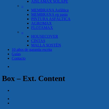
AISLAMAX SOLAPE
–
MEMBRANA Asfáltica
MEMBRANA en pasta
PINTURA ASFÁLTICA
AGROMAX
FLOTAMAX
–
HOUSECOVER
CINTAS
MALLA SOSTÉN
10 años de garantía escrita
Guías
Contacto
search
Box – Ext. Content