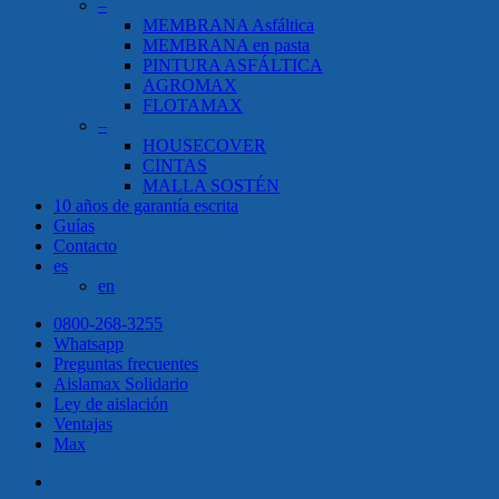
–
MEMBRANA Asfáltica
MEMBRANA en pasta
PINTURA ASFÁLTICA
AGROMAX
FLOTAMAX
–
HOUSECOVER
CINTAS
MALLA SOSTÉN
10 años de garantía escrita
Guías
Contacto
es
en
0800-268-3255
Whatsapp
Preguntas frecuentes
Aislamax Solidario
Ley de aislación
Ventajas
Max
twitter