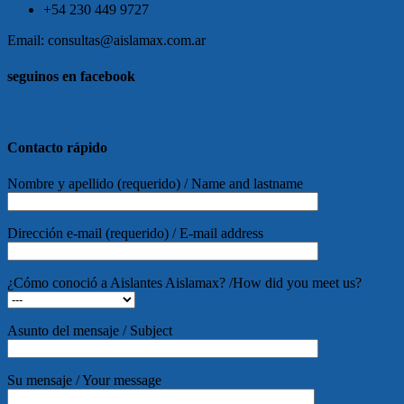
+54 230 449 9727
Email: consultas@aislamax.com.ar
seguinos en facebook
friv
Contacto rápido
Nombre y apellido (requerido) / Name and lastname
Dirección e-mail (requerido) / E-mail address
¿Cómo conoció a Aislantes Aislamax? /How did you meet us?
Asunto del mensaje / Subject
Su mensaje / Your message